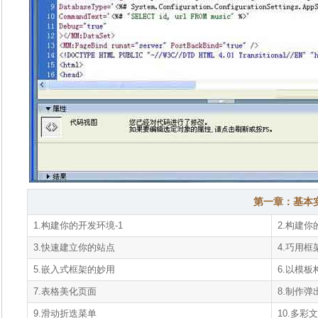
第一章：基本
1.构建你的开发环境-1
2.构建你
3.快速建立你的站点
4.巧用
5.嵌入式框架的妙用
6.以模
7.表格美化页面
8.制作弹
9.滑动折迭菜单
10.多彩