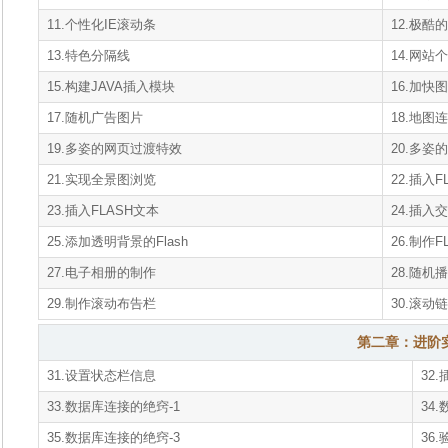
11.个性化IE滚动条
12.极酷
13.特色分隔线
14.网站
15.构建JAVA插入模块
16.加快
17.随机广告图片
18.地图
19.多姿的网页过渡特效
20.多姿
21.实现全景图浏览
22.插入F
23.插入FLASH文本
24.插入
25.添加透明背景的Flash
26.制作
27.电子相册的制作
28.随机
29.制作滚动布告栏
30.滚动
第二章：进阶
31.设置状态栏信息
32.
33.数据库连接的绝窍-1
34
35.数据库连接的绝窍-3
36