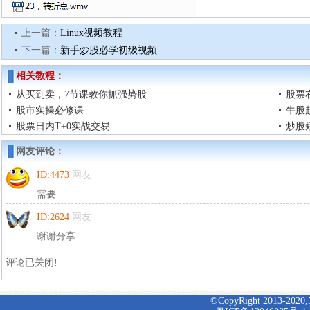
上一篇：
Linux视频教程
下一篇：
新手炒股必学初级视频
相关教程：
从买到卖，7节课教你抓强势股
股票
股市实操必修课
牛股
股票日内T+0实战交易
炒股
网友评论：
ID:4473
网友
需要
ID:2624
网友
谢谢分享
评论已关闭!
©CopyRight 2013-2020