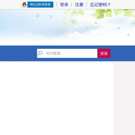
┆
登录
┆
注册
┆
忘记密码？