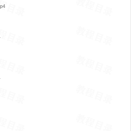
p4
4
4