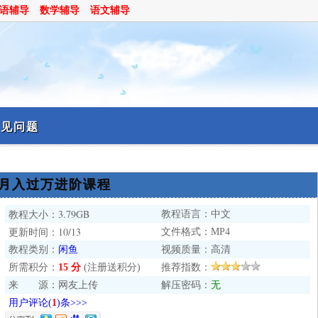
语辅导
数学辅导
语文辅导
常见问题
月入过万进阶课程
3.79GB
教程语言：中文
教程大小：
10/13
文件格式：MP4
更新时间：
教程类别：
闲鱼
视频质量：高清
所需积分：
15 分
(注册送积分)
推荐指数：
来 源：网友上传
解压密码：
无
用户评论(
1
)条>>>