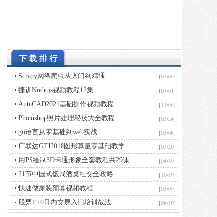
下载排行
Scrapy网络爬虫从入门到精通
[03/09]
捷训Node.js视频教程12集
[07/01]
AutoCAD2021基础操作视频教程..
[11/06]
Photoshop照片处理秘技大全教程..
[03/24]
go语言从零基础到web实战
[03/08]
广联达GTJ2018图形算量零基础教学..
[03/20]
用PS绘制3D卡通形象全套教程共29课..
[04/10]
21节中国式饭局酒桌社交全攻略
[10/19]
快速做家装预算视频教程
[03/09]
股票T+0日内交易入门培训战法
[08/10]