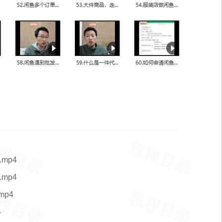
mp4
mp4
p4
4